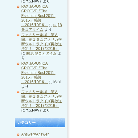
に
Y.S.NAVY
より
PAX JAPONICA
GROOVE「The
Essential Best 2011-
2015」感想
（2016/10/16）
に
uq18
＠コアタイム
より
ファミリー劇場・第８
回、第１６回アメリカ横
断ウルトラクイズ再放送
決定！（2017/02/19）
に
uq18＠コアタイム
よ
り
PAX JAPONICA
GROOVE「The
Essential Best 2011-
2015」感想
（2016/10/16）
に
Maki
より
ファミリー劇場・第８
回、第１６回アメリカ横
断ウルトラクイズ再放送
決定！（2017/02/19）
に
Y.S.NAVY
より
カテゴリー
Answer×Answer