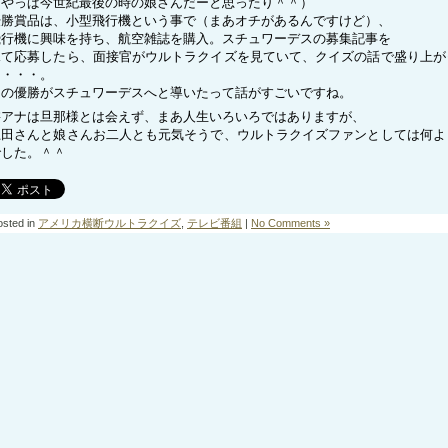
（やっぱ今世紀最後の時の娘さんだーと思ったり＾＾）
優勝賞品は、小型飛行機という事で（まあオチがあるんですけど）、
飛行機に興味を持ち、航空雑誌を購入。スチュワーデスの募集記事を
見て応募したら、面接官がウルトラクイズを見ていて、クイズの話で盛り上が
た・・・。
あの優勝がスチュワーデスへと導いたって話がすごいですね。
桝アナは旦那様とは会えず、まあ人生いろいろではありますが、
上田さんと娘さんお二人とも元気そうで、ウルトラクイズファンとしては何よ
でした。＾＾
osted in
アメリカ横断ウルトラクイズ
,
テレビ番組
|
No Comments »