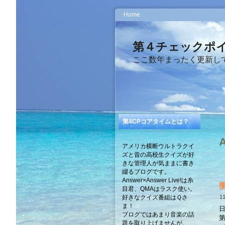
Home
第４チェックポイ
ここ数年まったく更新してま
第4CPコアタイムとは？
A
アメリカ横断ウルトラクイ
ズと昔の高校生クイズが好
きな管理人が気ままに書き
綴るブログです。
Answer×Answer Live!は糸
目君、QMAはラスク使い。
11
好きなクイズ番組はＱさ
ま！
ブログではあまり音楽の話
題を取り上げませんが、