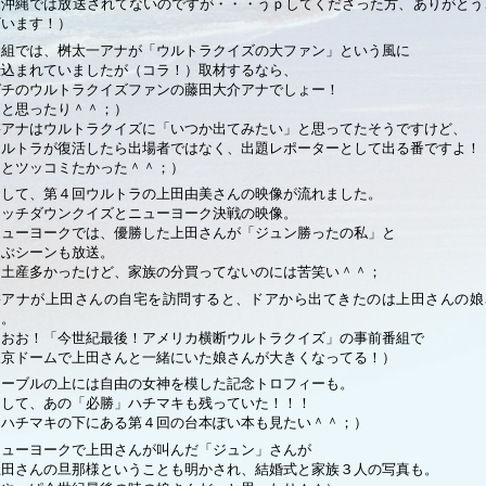
（沖縄では放送されてないのですが・・・うｐしてくださった方、ありがとう
ざいます！）
番組では、桝太一アナが「ウルトラクイズの大ファン」という風に
仕込まれていましたが（コラ！）取材するなら、
ガチのウルトラクイズファンの藤田大介アナでしょー！
（と思ったり＾＾；）
桝アナはウルトラクイズに「いつか出てみたい」と思ってたそうですけど、
ウルトラが復活したら出場者ではなく、出題レポーターとして出る番ですよ！
（とツッコミたかった＾＾；）
そして、第４回ウルトラの上田由美さんの映像が流れました。
タッチダウンクイズとニューヨーク決戦の映像。
ニューヨークでは、優勝した上田さんが「ジュン勝ったの私」と
叫ぶシーンも放送。
お土産多かったけど、家族の分買ってないのには苦笑い＾＾；
桝アナが上田さんの自宅を訪問すると、ドアから出てきたのは上田さんの娘
ん。
（おお！「今世紀最後！アメリカ横断ウルトラクイズ」の事前番組で
東京ドームで上田さんと一緒にいた娘さんが大きくなってる！）
テーブルの上には自由の女神を模した記念トロフィーも。
そして、あの「必勝」ハチマキも残っていた！！！
（ハチマキの下にある第４回の台本ぽい本も見たい＾＾；）
ニューヨークで上田さんが叫んだ「ジュン」さんが
上田さんの旦那様ということも明かされ、結婚式と家族３人の写真も。