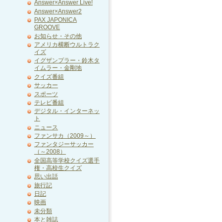
Answer×Answer Live!
Answer×Answer2
PAX JAPONICA
GROOVE
お知らせ・その他
アメリカ横断ウルトラク
イズ
イグザンプラー・鈴木タ
イムラー・金剛地
クイズ番組
サッカー
スポーツ
テレビ番組
デジタル・インターネッ
ト
ニュース
ファンサカ（2009～）
ファンタジーサッカー
（～2008）
全国高等学校クイズ選手
権・高校生クイズ
思い出話
旅行記
日記
映画
未分類
本と雑誌