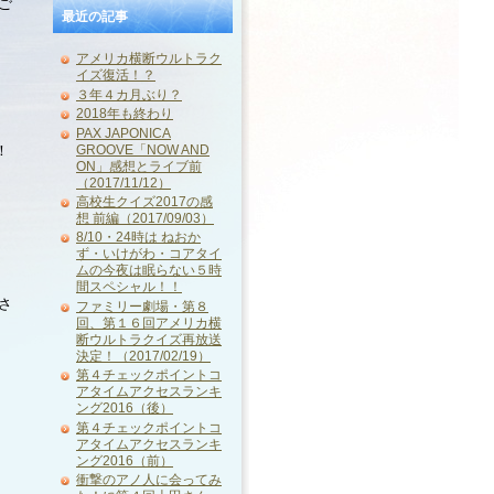
ご
最近の記事
アメリカ横断ウルトラク
イズ復活！？
３年４カ月ぶり？
2018年も終わり
PAX JAPONICA
GROOVE「NOW AND
！
ON」感想とライブ前
（2017/11/12）
高校生クイズ2017の感
想 前編（2017/09/03）
8/10・24時は ねおか
ず・いけがわ・コアタイ
ムの今夜は眠らない５時
間スペシャル！！
さ
ファミリー劇場・第８
回、第１６回アメリカ横
断ウルトラクイズ再放送
決定！（2017/02/19）
第４チェックポイントコ
アタイムアクセスランキ
ング2016（後）
第４チェックポイントコ
アタイムアクセスランキ
ング2016（前）
衝撃のアノ人に会ってみ