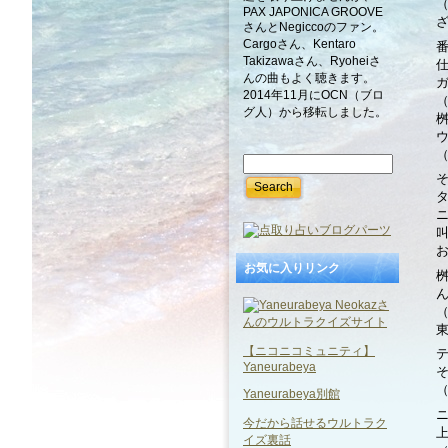
PAX JAPONICA GROOVE
さんとNegiccoのファン。
Cargoさん、Kentaro
Takizawaさん、Ryoheiさ
んの曲もよく聴きます。
2014年11月にOCN（ブロ
グ人）から移転しました。
お気に入りリンク
【ニコニコミュニティ】
Yaneurabeya
Yaneurabeya別館
今だから話せるウルトラク
イズ裏話