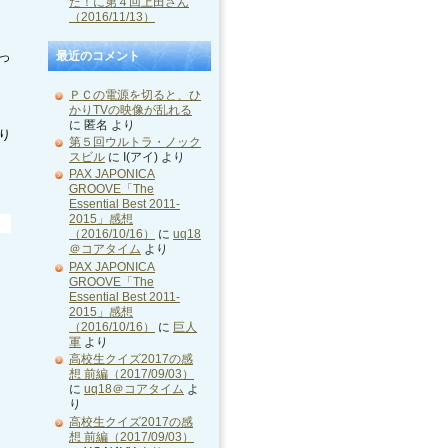
た！に第４回上田さん
（2016/11/13）
っ
最近のコメント
ＰＣの電源を切ると、ひ
かりTVの映像が乱れる
に
匿名
より
り
第５回ウルトラ・ノック
スビル
に
I(アイ)
より
PAX JAPONICA
GROOVE「The
Essential Best 2011-
2015」感想
（2016/10/16）
に
uq18
＠コアタイム
より
PAX JAPONICA
GROOVE「The
Essential Best 2011-
2015」感想
（2016/10/16）
に
巨人
軍
より
高校生クイズ2017の感
想 前編（2017/09/03）
に
uq18＠コアタイム
よ
り
高校生クイズ2017の感
想 前編（2017/09/03）