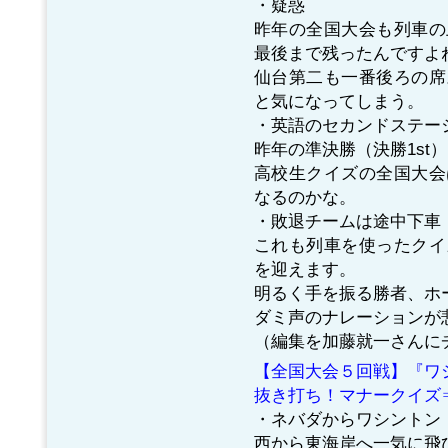
・疑惑
昨年の全国大会も列車の
最後まで残ったんですよ
仙台第二も一番後ろの席
と気になってしまう。
・英語のセカンドステー
昨年の準決勝（決勝1st
高校生クイズの全国大会
なるのかな。
・敗退チームは途中下車
これも列車を使ったクイ
を迎えます。
明るく手を振る勝者、ホ
ダミ声のナレーションが悲
（編集を加藤就一さんに
【全国大会５回戦】『ワ
抜き打ち！マナークイズ
・ネバダからワシントン
西から東海岸へ一気に飛