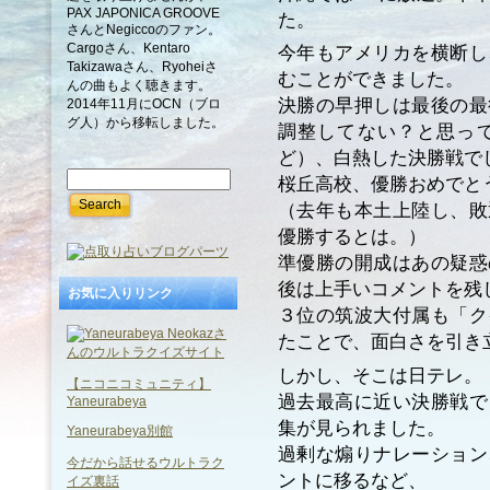
PAX JAPONICA GROOVE
た。
さんとNegiccoのファン。
Cargoさん、Kentaro
今年もアメリカを横断し
Takizawaさん、Ryoheiさ
むことができました。
んの曲もよく聴きます。
決勝の早押しは最後の最
2014年11月にOCN（ブロ
グ人）から移転しました。
調整してない？と思っ
ど）、白熱した決勝戦で
桜丘高校、優勝おめでと
（去年も本土上陸し、敗
優勝するとは。）
準優勝の開成はあの疑惑
後は上手いコメントを残
お気に入りリンク
３位の筑波大付属も「ク
たことで、面白さを引き
しかし、そこは日テレ。
【ニコニコミュニティ】
過去最高に近い決勝戦で
Yaneurabeya
集が見られました。
Yaneurabeya別館
過剰な煽りナレーション
今だから話せるウルトラク
ントに移るなど、
イズ裏話