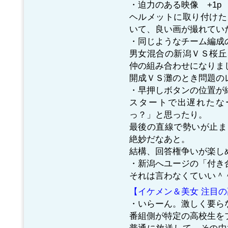
・迫力のある映像 +1p
ヘルメットに取り付けた
いて、良い画が撮れてい
・同じようなチーム編成の
男女混合の新潟ＶＳ桜丘
仲の組み合わせになりま
開成ＶＳ灘のとき問題の
・早押しボタンの位置が
スタートで出遅れたな
っ？」と思ったり。
最後の直線で勢いが止ま
絶妙だなあと。
結構、回答権争いが楽し
・新潟へユージの「付き
それは言わなくていい＾
【イケメン＆美女 注目
・いらーん。激しく要ら
番組側が特定の高校生を
普通に放送して、その中