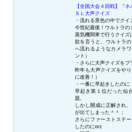
【全国大会４回戦】『ネ
ＳＬ大声クイズ
・流れる景色の中でクイズ 
今世紀最後！ウルトラの
蒸気機関車で行うクイズ
欲を言うと、ウルトラの
へ流れるようなカメラワ
ント）
・さらに大声クイズをプラ
昨年も大声クイズをやり
に改善！）
・一番に早起きしたのに
早起き第１位だった仙
題。
しかし開成に正解され、
が出てしまった＾＾；
さらにファーストステー
したのにorz