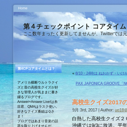
Home
第４チェックポイント コアタイム
ここ数年まったく更新してませんが、Twitterでは
第4CPコアタイムとは？
«
8/10・24時は ねおかず・
アメリカ横断ウルトラクイ
PAX JAPONICA GROOVE「
ズと昔の高校生クイズが好
きな管理人が気ままに書き
綴るブログです。
高校生クイズ2017の感
Answer×Answer Live!は糸
目君、QMAはラスク使い。
9月 3rd, 2017 | Author:
uq1
好きなクイズ番組はＱさ
ま！
白熱した高校生クイズ２
ブログではあまり音楽の話
沖縄では9/3に放送。
題を取り上げませんが、