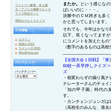
またか。
という感じなの
ファミリー劇場・史上最
ばいいのに・・・。
大！アメリカ横断ウルトラ
クイズ特設サイト
決勝中のＣＭ跨ぎも多く
かと思ってしまいます。
理想のウルトラクイズ
それでも、今年はかなり
メタ情報
以下、長くなってますが
ログイン
にコメントを加えたもの
投稿の
RSS
（数字のあるものは高校
コメントの
RSS
WordPress.org
———————————
【全国大会１回戦】『東
バックナンバー
60校一斉早押しクイズ
ズ
バックナンバー
・相変わらずの煽り風ナ
ナレーターさんのチョイスに
「知の甲子園」時代の
す。
・カンチェンジュンガは
（高校生のみんな、過去