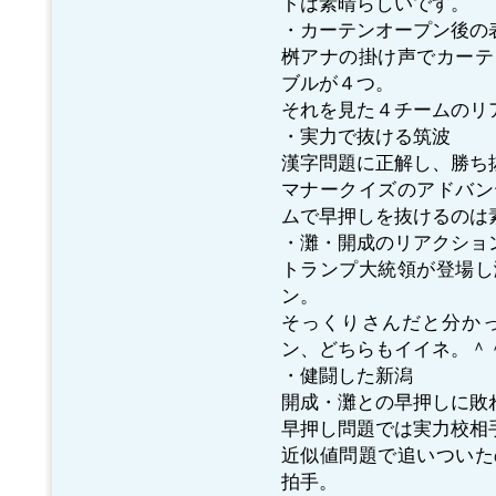
トは素晴らしいです。
・カーテンオープン後の表
桝アナの掛け声でカーテ
ブルが４つ。
それを見た４チームのリ
・実力で抜ける筑波
漢字問題に正解し、勝ち
マナークイズのアドバン
ムで早押しを抜けるのは
・灘・開成のリアクション
トランプ大統領が登場し
ン。
そっくりさんだと分か
ン、どちらもイイネ。＾
・健闘した新潟
開成・灘との早押しに敗
早押し問題では実力校相
近似値問題で追いついた
拍手。