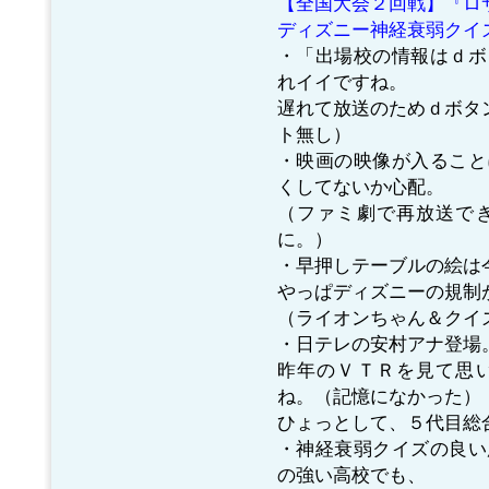
【全国大会２回戦】『ロ
ディズニー神経衰弱クイ
・「出場校の情報はｄボ
れイイですね。
遅れて放送のためｄボタン
ト無し）
・映画の映像が入ること
くしてないか心配。
（ファミ劇で再放送で
に。）
・早押しテーブルの絵は
やっぱディズニーの規制
（ライオンちゃん＆クイ
・日テレの安村アナ登場
昨年のＶＴＲを見て思
ね。（記憶になかった）
ひょっとして、５代目総
・神経衰弱クイズの良い
の強い高校でも、