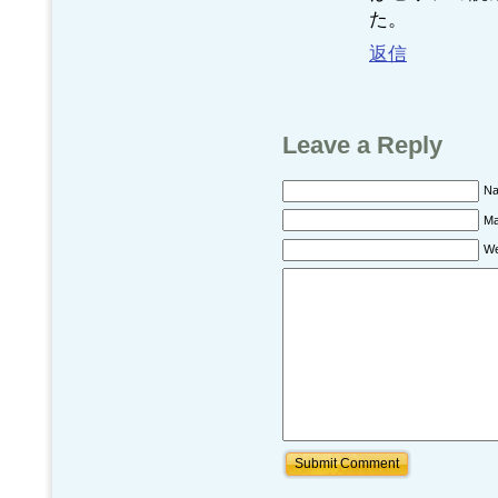
た。
返信
Leave a Reply
N
Ma
We