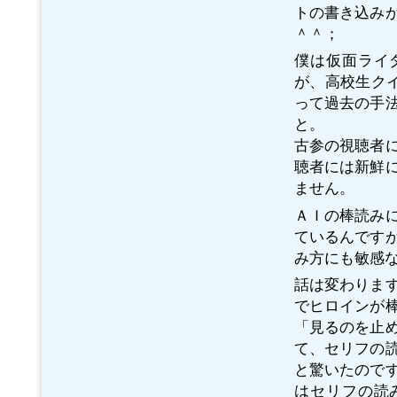
トの書き込み
＾＾；
僕は仮面ライ
が、高校生クイ
って過去の手
と。
古参の視聴者
聴者には新鮮
ません。
ＡＩの棒読み
ているんです
み方にも敏感
話は変わりま
でヒロインが
「見るのを止
て、セリフの
と驚いたので
はセリフの読