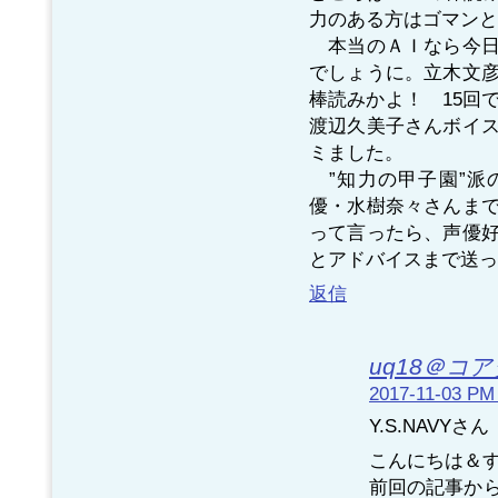
力のある方はゴマンと
本当のＡＩなら今日
でしょうに。立木文
棒読みかよ！ 15回
渡辺久美子さんボイ
ミました。
”知力の甲子園”派
優・水樹奈々さんま
って言ったら、声優
とアドバイスまで送っ
返信
uq18＠コ
2017-11-03 PM
Y.S.NAVYさん
こんにちは＆
前回の記事か