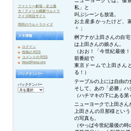
ニューヨークでは、優
ファミリー劇場・史上最
私」と
大！アメリカ横断ウルトラ
叫ぶシーンも放送。
クイズ特設サイト
お土産多かったけど、
理想のウルトラクイズ
＾；
メタ情報
桝アナが上田さんの自宅
は上田さんの娘さん。
ログイン
（おお！「今世紀最後！
投稿の
RSS
コメントの
RSS
前番組で
WordPress.org
東京ドームで上田さん
る！）
バックナンバー
テーブルの上には自由の
バックナンバー
そして、あの「必勝」ハ
（ハチマキの下にある第
ニューヨークで上田さん
上田さんの旦那様という
の写真も。
（やっぱ今世紀最後の時