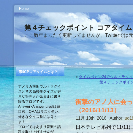
Home
第４チェックポイント コアタイム
ここ数年まったく更新してませんが、Twitterでは
第4CPコアタイムとは？
«
タイムボカン24でウルトラクイズ（
第４チェックポイン
アメリカ横断ウルトラクイ
ズと昔の高校生クイズが好
きな管理人が気ままに書き
衝撃のアノ人に会っ
綴るブログです。
Answer×Answer Live!は糸
（2016/11/13）
目君、QMAはラスク使い。
好きなクイズ番組はＱさ
11月 13th, 2016 | Author:
uq
ま！
日本テレビ系列で11/1
ブログではあまり音楽の話
題を取り上げませんが、