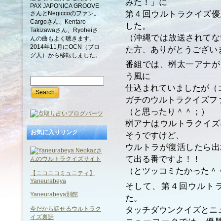
みた！」に
PAX JAPONICA GROOVE
第４回ウルトラクイズ優
さんとNegiccoのファン。
Cargoさん、Kentaro
した。
Takizawaさん、Ryoheiさ
（沖縄では放送されてな
んの曲もよく聴きます。
2014年11月にOCN（ブロ
た方、ありがとうござい
グ人）から移転しました。
番組では、桝太一アナが
う風に
仕込まれていましたが（
ガチのウルトラクイズフ
（と思ったり＾＾；）
桝アナはウルトラクイズ
お気に入りリンク
そうですけど、
ウルトラが復活したら出
て出る番ですよ！！
（とツッコミたかった＾
【ニコニコミュニティ】
Yaneurabeya
そして、第４回ウルト
Yaneurabeya別館
た。
タッチダウンクイズとニ
今だから話せるウルトラク
イズ裏話