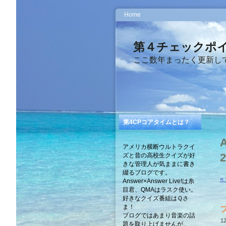
Home
第４チェックポイ
ここ数年まったく更新してま
第4CPコアタイムとは？
アメリカ横断ウルトラクイ
2
ズと昔の高校生クイズが好
きな管理人が気ままに書き
綴るブログです。
« 
Answer×Answer Live!は糸
目君、QMAはラスク使い。
好きなクイズ番組はＱさ
ま！
ブログではあまり音楽の話
12
題を取り上げませんが、