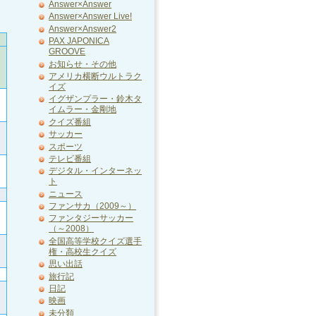
Answer×Answer
Answer×Answer Live!
Answer×Answer2
PAX JAPONICA
GROOVE
お知らせ・その他
アメリカ横断ウルトラク
イズ
イグザンプラー・鈴木タ
イムラー・金剛地
クイズ番組
サッカー
スポーツ
テレビ番組
デジタル・インターネッ
ト
ニュース
ファンサカ（2009～）
ファンタジーサッカー
（～2008）
全国高等学校クイズ選手
権・高校生クイズ
思い出話
旅行記
日記
映画
未分類