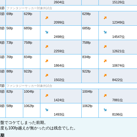
2604位
15126位
1節
ファンタジーサッカー対象外試合
2節
69fp
629fp
629fp
2099位
12349位
3節
56fp
685fp
685fp
2498位
14547位
4節
73fp
758fp
758fp
2259位
12621位
5節
76fp
834fp
834fp
1864位
10674位
6節
88fp
922fp
922fp
1502位
8422位
7節
ファンタジーサッカー対象外試合
8節
82fp
1004fp
1004fp
1424位
7881位
9節
58fp
1062fp
1062fp
1493位
8196位
序盤でコケてしまった前期。
度も100fp越えが無かったのは残念でした。
後期