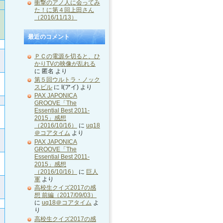
衝撃のアノ人に会ってみ
た！に第４回上田さん
（2016/11/13）
最近のコメント
ＰＣの電源を切ると、ひ
かりTVの映像が乱れる
に
匿名
より
第５回ウルトラ・ノック
スビル
に
I(アイ)
より
PAX JAPONICA
GROOVE「The
Essential Best 2011-
2015」感想
（2016/10/16）
に
uq18
＠コアタイム
より
PAX JAPONICA
GROOVE「The
Essential Best 2011-
2015」感想
（2016/10/16）
に
巨人
軍
より
高校生クイズ2017の感
想 前編（2017/09/03）
に
uq18＠コアタイム
よ
り
高校生クイズ2017の感