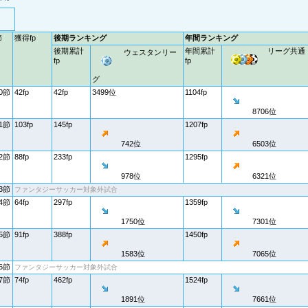
節
獲得fp
後期ランキング
年間ランキング
後期累計
年間累計
リーグ共通
ウェスタンリー
fp
fp
グ
0節
42fp
42fp
3499位
1104fp
8706位
1節
103fp
145fp
1207fp
742位
6503位
2節
88fp
233fp
1295fp
978位
6321位
3節
ファンタジーサッカー対象外試合
4節
64fp
297fp
1359fp
1750位
7301位
5節
91fp
388fp
1450fp
1583位
7065位
6節
ファンタジーサッカー対象外試合
7節
74fp
462fp
1524fp
1891位
7661位