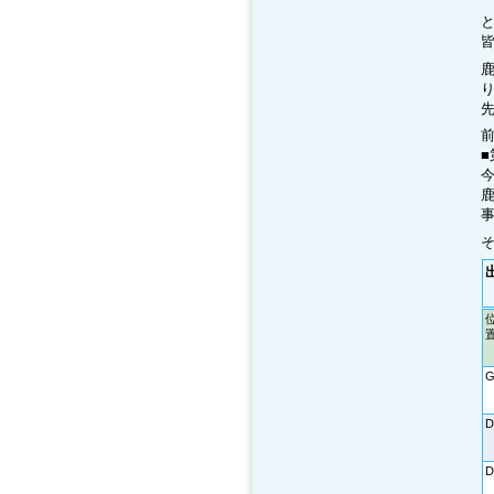
今
G
D
D