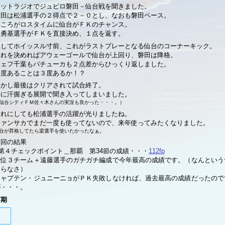
ネットラジオでジュビロ磐田－仙台戦を聞きました。
磐田は松浦選手の２得点で２－０とし、なおも磐田ペース。
ところがロスタイムに仙台がＦＫのチャンス。
梁勇基選手がＦＫを直接決め、１点を返す。
そしてホイッスル寸前、これがラストプレーとなる仙台のコーナーキック。
これを決めればアウェーゴールで仙台が上回り、磐田は降格。
ジェフ千葉もパチューカも２点差からひっくり返しました。
２度あることは３度あるか！？
しかし最後はクリアされて試合終了。
手に汗握ぎる展開で聞き入ってしまいました。
仙台シティＦＭ佐々木さんの実況も良かった・・・。）
それにしても松浦選手の活躍が光りましたね。
ファンサカでまだ一度も使ってないので、来年使ってみたくなりました。
台が昇格してたら梁選手を使いたかったなぁ。
前回の結果
■第４チェックポイント＿那覇 第34節の成績・・・
112fp
上位３チーム＋遠藤選手のガチガチ編成で今年最高の成績です。（なんという
まらなさ）
キャプテン・ジュニーニョがＰＫ失敗しなければ、過去最高の成績だったので
が・・・。
前期