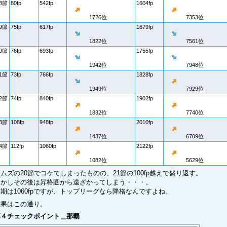
8節
80fp
542fp
1604fp
1726位
7353位
9節
75fp
617fp
1679fp
1822位
7561位
0節
76fp
693fp
1755fp
1942位
7948位
1節
73fp
766fp
1828fp
1949位
7929位
2節
74fp
840fp
1902fp
1832位
7740位
3節
108fp
948fp
2010fp
1437位
6709位
4節
112fp
1060fp
2122fp
1082位
5629位
ムズの20節でコケてしまったものの、21節の100fp越えで盛り返す。
しかしその後は昇格圏から遠ざかってしまう・・・。
期は1060fpですが、トップリーグなら降格なんですよね。
結果はこの通り。
第４チェックポイント＿那覇