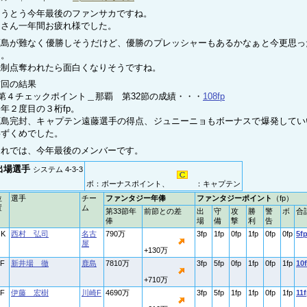
とうとう今年最後のファンサカですね。
皆さん一年間お疲れ様でした。
鹿島が難なく優勝しそうだけど、優勝のプレッシャーもあるかなぁと今更思っ
り。
先制点奪われたら面白くなりそうですね。
前回の結果
■第４チェックポイント＿那覇 第32節の成績・・・
108fp
年２度目の３桁fp。
鹿島完封、キャプテン遠藤選手の得点、ジュニーニョもボーナスで爆発してい
事ずくめでした。
それでは、今年最後のメンバーです。
出場選手
システム 4-3-3
ボ：ボーナスポイント、
：キャプテン
位
選手
チー
ファンタジー年俸
ファンタジーポイント
（fp）
置
ム
第33節年
前節との差
出
守
攻
勝
警
ボ
合
俸
場
備
撃
利
告
K
西村 弘司
名古
790万
3fp
1fp
0fp
1fp
0fp
0fp
5f
屋
+130万
F
新井場 徹
鹿島
7810万
3fp
5fp
0fp
1fp
0fp
1fp
10
+710万
F
伊藤 宏樹
川崎F
4690万
3fp
5fp
1fp
1fp
0fp
1fp
11