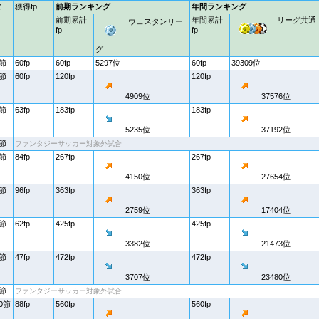
節
獲得fp
前期ランキング
年間ランキング
前期累計
年間累計
リーグ共通
ウェスタンリー
fp
fp
グ
1節
60fp
60fp
5297位
60fp
39309位
2節
60fp
120fp
120fp
4909位
37576位
3節
63fp
183fp
183fp
5235位
37192位
4節
ファンタジーサッカー対象外試合
5節
84fp
267fp
267fp
4150位
27654位
6節
96fp
363fp
363fp
2759位
17404位
7節
62fp
425fp
425fp
3382位
21473位
8節
47fp
472fp
472fp
3707位
23480位
9節
ファンタジーサッカー対象外試合
0節
88fp
560fp
560fp