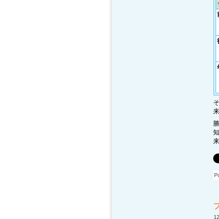
勝
来
P
12