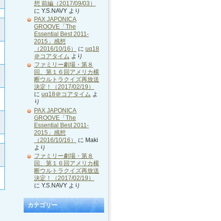
想 前編（2017/09/03）
に
Y.S.NAVY
より
PAX JAPONICA
GROOVE「The
Essential Best 2011-
2015」感想
（2016/10/16）
に
uq18
＠コアタイム
より
ファミリー劇場・第８
回、第１６回アメリカ横
断ウルトラクイズ再放送
決定！（2017/02/19）
に
uq18＠コアタイム
よ
り
PAX JAPONICA
GROOVE「The
Essential Best 2011-
2015」感想
（2016/10/16）
に
Maki
より
ファミリー劇場・第８
回、第１６回アメリカ横
断ウルトラクイズ再放送
決定！（2017/02/19）
に
Y.S.NAVY
より
カテゴリー