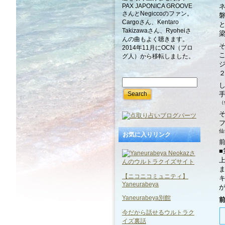
PAX JAPONICA GROOVE
さんとNegiccoのファン。
Cargoさん、Kentaro
Takizawaさん、Ryoheiさ
んの曲もよく聴きます。
2014年11月にOCN（ブロ
グ人）から移転しました。
（
仙
お気に入りリンク
【ニコニコミュニティ】
Yaneurabeya
Yaneurabeya別館
今だから話せるウルトラク
イズ裏話