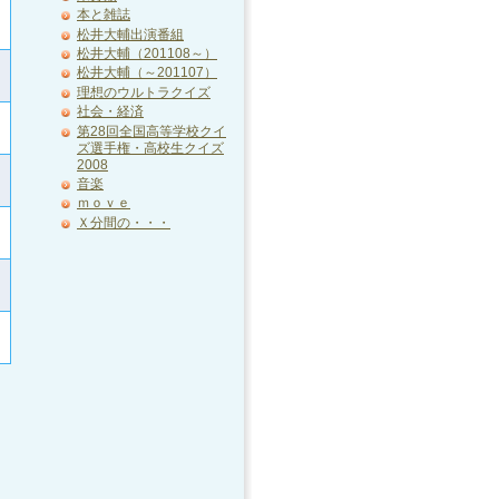
本と雑誌
松井大輔出演番組
松井大輔（201108～）
松井大輔（～201107）
理想のウルトラクイズ
社会・経済
第28回全国高等学校クイ
ズ選手権・高校生クイズ
2008
音楽
ｍｏｖｅ
Ｘ分間の・・・