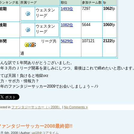
ランキング名
所属リーグ
順位
参加チーム数
fp
7297
1062
fp
前期
1493位
ウェスタン
リーグ
5644
1060
fp
後期
1082位
ウェスタン
リーグ
107121
2122
fp
年間
リーグ共
5629位
通
そんな訳で１年間ありがとうございました。
来年３月のＪリーグ開幕を楽しみにしつつ、最後はこれで締めたいと思います
てば天国！負けると地獄orz
知力・サポ力・情報力？
年のファンタジーサッカー2009でお会いしましょう～ﾉｼ
osted in
ファンタジーサッカー（～2008）
|
No Comments »
ファンタジーサッカー2008最終節!!
月 6th, 2008 | Author:
uq18＠コアタイム