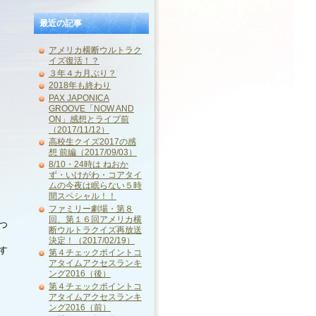
最近の記事
アメリカ横断ウルトラク
イズ復活！？
３年４カ月ぶり？
2018年も終わり
PAX JAPONICA
GROOVE「NOW AND
ON」感想とライブ前
（2017/11/12）
高校生クイズ2017の感
想 前編（2017/09/03）
8/10・24時は ねおか
ず・いけがわ・コアタイ
ムの今夜は眠らない５時
間スペシャル！！
ファミリー劇場・第８
回、第１６回アメリカ横
つ
断ウルトラクイズ再放送
決定！（2017/02/19）
す
第４チェックポイントコ
アタイムアクセスランキ
ング2016（後）
第４チェックポイントコ
アタイムアクセスランキ
ング2016（前）